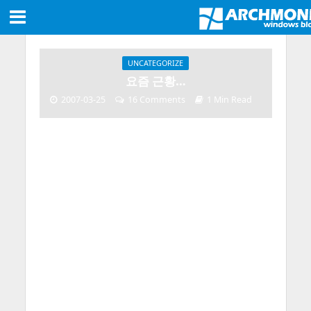
UNCATEGORIZE
요즘 근황…
2007-03-25
16 Comments
1 Min Read