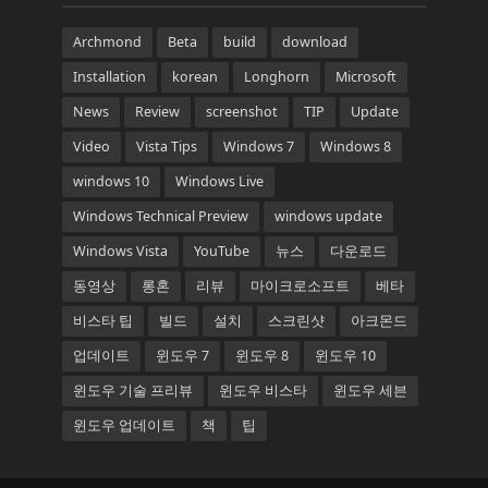
Archmond
Beta
build
download
Installation
korean
Longhorn
Microsoft
News
Review
screenshot
TIP
Update
Video
Vista Tips
Windows 7
Windows 8
windows 10
Windows Live
Windows Technical Preview
windows update
Windows Vista
YouTube
뉴스
다운로드
동영상
롱혼
리뷰
마이크로소프트
베타
비스타 팁
빌드
설치
스크린샷
아크몬드
업데이트
윈도우 7
윈도우 8
윈도우 10
윈도우 기술 프리뷰
윈도우 비스타
윈도우 세븐
윈도우 업데이트
책
팁