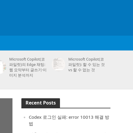
Microsoft Copilot(코
Microsoft Copilot(코
파일럿)의 Edge 채팅:
파일럿): 할 수 있는 것
웹 요약부터 글쓰기·이
vs 할 수 없는 것
미지 분석까지
Recent Posts
Codex 로그인 실패: error 10013 해결 방
법