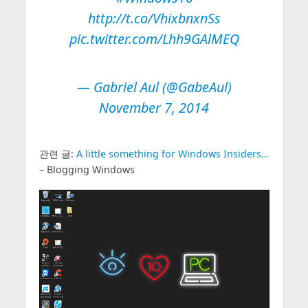
http://t.co/VhixbnxnSs
pic.twitter.com/Lhh9GAlMEQ
— Gabriel Aul (@GabeAul)
November 7, 2014
관련 글:
A little something for Windows Insiders…
– Blogging Windows