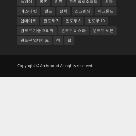
동영상
롱혼
리뷰
마이크로소프트
베타
비스타 팁
빌드
설치
스크린샷
아크몬드
업데이트
윈도우 7
윈도우 8
윈도우 10
윈도우 기술 프리뷰
윈도우 비스타
윈도우 세븐
윈도우 업데이트
책
팁
Copyright © Archmond All rights reserved.