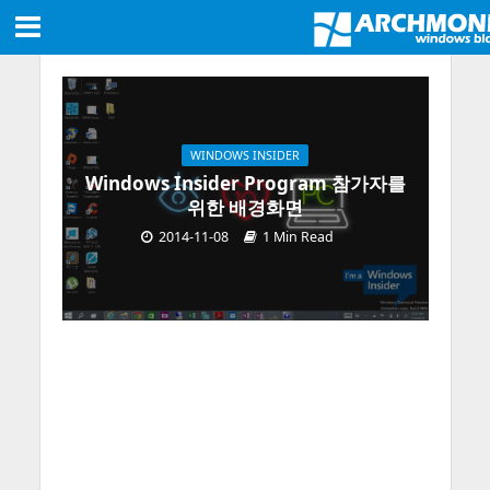
WINDOWS INSIDER
Windows Insider Program 참가자를
위한 배경화면
2014-11-08
1 Min Read