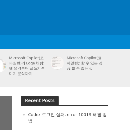
Microsoft Copilot(코
Microsoft Copilot(코
파일럿)의 Edge 채팅:
파일럿): 할 수 있는 것
웹 요약부터 글쓰기·이
vs 할 수 없는 것
미지 분석까지
Recent Posts
Codex 로그인 실패: error 10013 해결 방
법