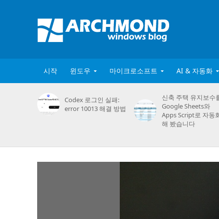
시작
윈도우
마이크로소프트
AI & 자동화
신축 주택 유지보수
Codex 로그인 실패:
Google Sheets와
error 10013 해결 방법
Apps Script로 자동
해 봤습니다