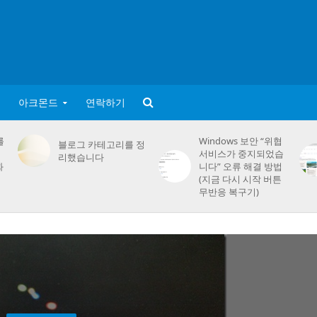
아크몬드
연락하기
를
Windows 보안 “위협
블로그 카테고리를 정
서비스가 중지되었습
리했습니다
화
니다” 오류 해결 방법
(지금 다시 시작 버튼
무반응 복구기)