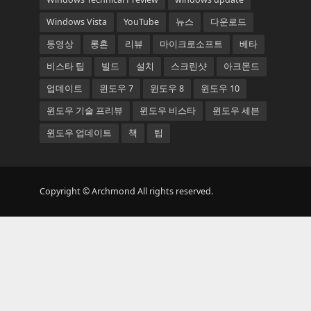
Windows Vista
YouTube
뉴스
다운로드
동영상
롱혼
리뷰
마이크로소프트
베타
비스타 팁
빌드
설치
스크린샷
아크몬드
업데이트
윈도우 7
윈도우 8
윈도우 10
윈도우 기술 프리뷰
윈도우 비스타
윈도우 세븐
윈도우 업데이트
책
팁
Copyright © Archmond All rights reserved.