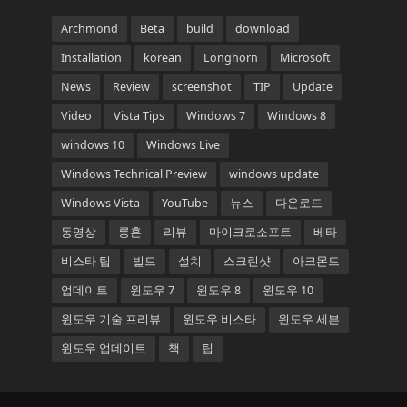
Archmond
Beta
build
download
Installation
korean
Longhorn
Microsoft
News
Review
screenshot
TIP
Update
Video
Vista Tips
Windows 7
Windows 8
windows 10
Windows Live
Windows Technical Preview
windows update
Windows Vista
YouTube
뉴스
다운로드
동영상
롱혼
리뷰
마이크로소프트
베타
비스타 팁
빌드
설치
스크린샷
아크몬드
업데이트
윈도우 7
윈도우 8
윈도우 10
윈도우 기술 프리뷰
윈도우 비스타
윈도우 세븐
윈도우 업데이트
책
팁