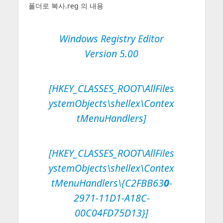
폴더로 복사.reg 의 내용
Windows Registry Editor
Version 5.00
[HKEY_CLASSES_ROOT\AllFiles
ystemObjects\shellex\Contex
tMenuHandlers]
[HKEY_CLASSES_ROOT\AllFiles
ystemObjects\shellex\Contex
tMenuHandlers\{C2FBB63
0
-
2971-11D1-A18C-
00C04FD75D13}]