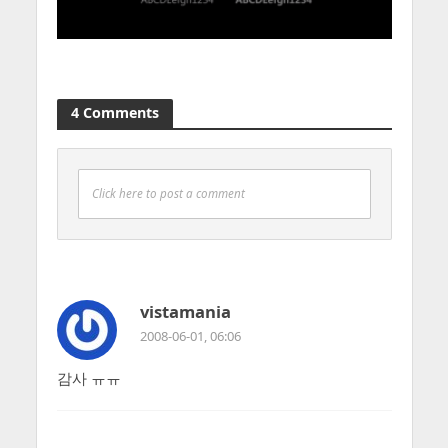
4 Comments
Click here to post a comment
vistamania
2008-06-01, 06:06
감사 ㅠㅠ