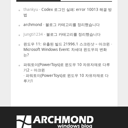
thankyu
-
Codex 로그인 실패: error 10013 해결 방
법
archmond
-
블로그 카테고리를 정리했습니다
Jungti1234
-
블로그 카테고리를 정리했습니다
윈도우 11: 유출된 빌드 21996.1 스크린샷 – 아크윈
-
Microsoft Windows Event: 차세대 윈도우의 변화
는?
파워토이(PowerToys)로 윈도우 10 자유자재로 다루
기2 – 아크윈
-
파워토이(PowerToys)로 윈도우 10 자유자재로 다
루기1