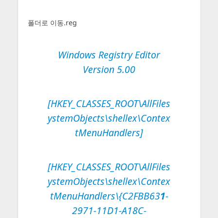
폴더로 이동.reg
Windows Registry Editor
Version 5.00
[HKEY_CLASSES_ROOT\AllFiles
ystemObjects\shellex\Contex
tMenuHandlers]
[HKEY_CLASSES_ROOT\AllFiles
ystemObjects\shellex\Contex
tMenuHandlers\{C2FBB63
1
-
2971-11D1-A18C-