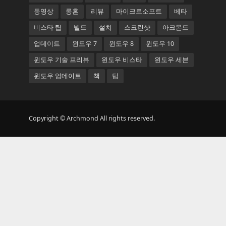
동영상
롱혼
리뷰
마이크로소프트
베타
비스타 팁
빌드
설치
스크린샷
아크몬드
업데이트
윈도우 7
윈도우 8
윈도우 10
윈도우 기술 프리뷰
윈도우 비스타
윈도우 세븐
윈도우 업데이트
책
팁
Copyright © Archmond All rights reserved.