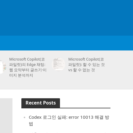
Microsoft Copilot(코
Microsoft Copilot(코
파일럿)의 Edge 채팅:
파일럿): 할 수 있는 것
웹 요약부터 글쓰기·이
vs 할 수 없는 것
미지 분석까지
Recent Posts
Codex 로그인 실패: error 10013 해결 방
법