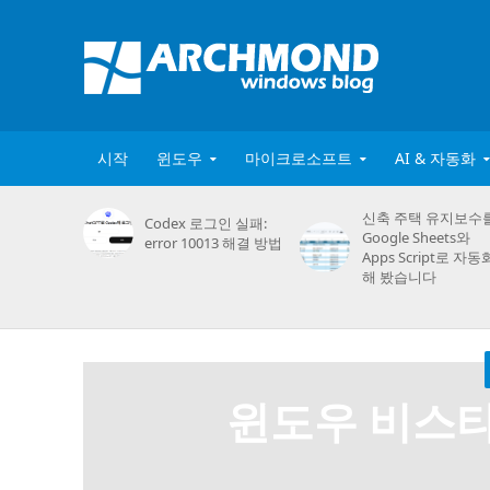
시작
윈도우
마이크로소프트
AI & 자동화
신축 주택 유지보수
Codex 로그인 실패:
Google Sheets와
error 10013 해결 방법
Apps Script로 자동
해 봤습니다
윈도우 비스타