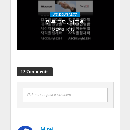
WINDOWS VISTA
맑은 고딕, 석금호
2013-10-12
12 Comments
Click here to post a comment
Mirai