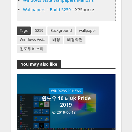
Windows Vista Wallpapers Mafiosis
Wallpapers – Build 5259
– XPSource
Tags
5259
Background
wallpaper
Windows Vista
배경
배경화면
윈도우 비스타
You may also like
WINDOWS 10 NEWS
윈도우 10 테마: Pride
2019
2019-06-18