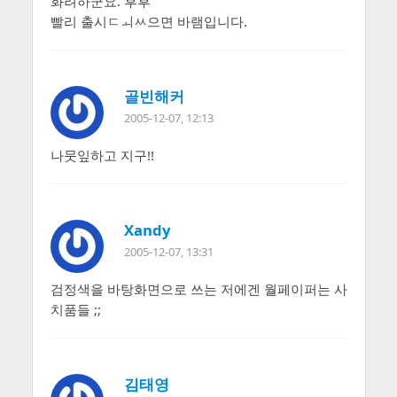
화려하군요. 후후
빨리 출시ㅤㄷㅚㅆ으면 바램입니다.
골빈해커
2005-12-07, 12:13
나뭇잎하고 지구!!
Xandy
2005-12-07, 13:31
검정색을 바탕화면으로 쓰는 저에겐 월페이퍼는 사
치품들 ;;
김태영