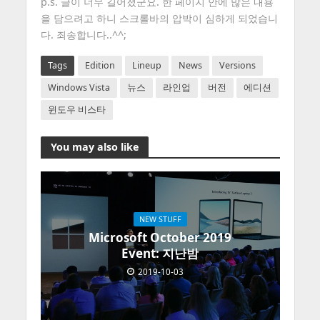
p.s. 글이 너무 길어졌군요. 한 페이지 안에 많은 내용
을 담으려고 하니 스크롤바의 압박이 심하게 되었습니
다. 죄송합니다..^^;
Tags
Edition
Lineup
News
Versions
Windows Vista
뉴스
라인업
버전
에디션
윈도우 비스타
You may also like
NEW STUFF
Microsoft October 2019
Event: 지난밤
2019-10-03