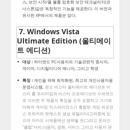
스, 보안 시작/풀 볼륨 암호화 보안 테크널러지(코
너스톤)같은 독창적인 기능을 제공한다. 이 버전과
유사한 XP에서의 제품은 없다.
7. Windows Vista
Ultimate Edition (울티메이
트 에디션)
대상 :
하이엔드 PC사용자와 기술관련직 종사자,
게이머, 디지털미디어 매니아, 그리고 학생
특징 :
개인을 위해 최적화된, 최고의 개인사용자용
운영시스템.
윈도 비스타 울티메이트 에디션은 비
스타 홈 프리미엄과 비스타 프로에디션의 수퍼셋으
로 이러한 두 제품의 특징을 모두 포함하고 거기에
더해져 게이밍 익스피리언스가 통합된 게임 퍼포먼
스 트위커와 팟캐스트 생성 유틸리티(고려중에 있
으며 아마도 시제품에선 생략될 듯)그리고 온라인
“클럽”서비스(음악, 영화, 서비스 그리고 사용자 관