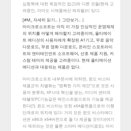
심항목에 대한 독점적인 접근)와 다른 것들(현재 고
려중인, 아마도 시제품에선 제외될)이 있다.
[#M_ 자세히 읽기.. | 그만보기.. |
마이크로소프트는 아직 이 가장 인상적인 운영체제
의 위치를 어떻게 해야할지 고려중이며, 울티메이
트 에디션의 사용자에게 확장된 A1기고, 무료 음악
다운로드, 무료 영화 다운로드, 온라인 스포트라이
트와 엔터테인먼트 소프트웨어, 선호 제품 지원, 커
스텀 테마의 제공을 고려중이다. 현재 울티메이션
에디션과 대응되는 제품은 없다.
마이크로소프트 내부문서에 의하면, 윈도 비스타
제품군의 차별화는 “명확한 가치 제안”으로 모든 사
용자 분류와, XP시대 혁신을 받는, 미디어 센터와
태블릿PC기능같은 메인스트림으로의 기능을 제공
한다(?). 윈도 비스타는 또한 x64플랫폼으로의 이행
단계로의 위치에 있다: 거의 모든 윈도 비스타에디
션은 x86과 x64버전으로 둘 다 제공될 것이다(여기
서 제외되는 것은 물론 스타터 에디션이겠죠). 마이