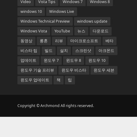
Video
Vista Tips
Windows 7
Windows 8
windows 10
Windows Live
Windows Technical Preview
windows update
Windows Vista
YouTube
뉴스
다운로드
동영상
롱혼
리뷰
마이크로소프트
베타
비스타 팁
빌드
설치
스크린샷
아크몬드
업데이트
윈도우 7
윈도우 8
윈도우 10
윈도우 기술 프리뷰
윈도우 비스타
윈도우 세븐
윈도우 업데이트
책
팁
Copyright © Archmond All rights reserved.