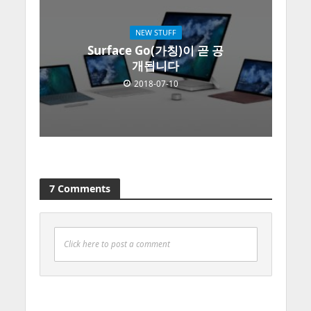
NEW STUFF
Surface Go(가칭)이 곧 공
개됩니다
2018-07-10
7 Comments
Click here to post a comment