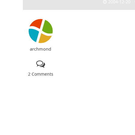
2004-12-20
archmond
2 Comments