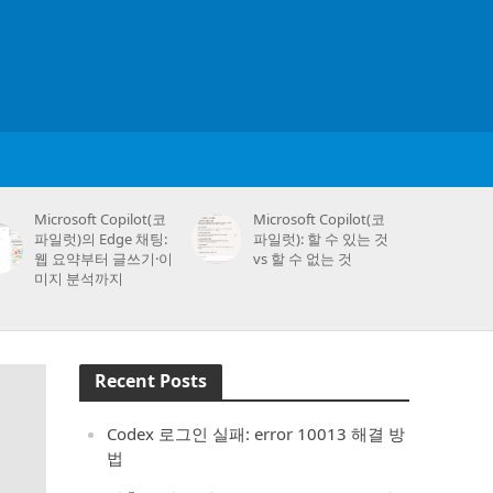
Microsoft Copilot(코
Microsoft Copilot(코
파일럿)의 Edge 채팅:
파일럿): 할 수 있는 것
웹 요약부터 글쓰기·이
vs 할 수 없는 것
미지 분석까지
Recent Posts
Codex 로그인 실패: error 10013 해결 방
법