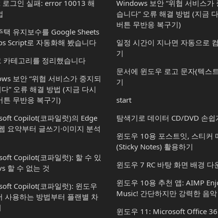
x 로그인 실패: error 10013 해
Windows 보안 “위협 서비스
법
습니다” 오류 해결 방법 (지금 
버튼 무반응 복구기)
택 유지보수를 Google Sheets
ps Script로 자동화해 봤습니다
일정 시간이 지나면 자동으로 
기
 카테고리를 정리했습니다
문서에 윈도우 로고 문자(텍스트
dows 보안 “위협 서비스가 중지되
기
다” 오류 해결 방법 (지금 다시
버튼 무반응 복구기)
start
soft Copilot(코파일럿)의 Edge
탐색기로 데이터 CD/DVD 손쉽
 웹 요약부터 글쓰기·이미지 분석
윈도우 10용 포스트잇, 스티커
(Sticky Notes) 활용하기
soft Copilot(코파일럿): 할 수 있
윈도우 7 RC 바탕 화면 배경 
vs 할 수 없는 것
윈도우 10용 추천 앱: AIMP Enjo
osoft Copilot(코파일럿): 윈도우
Music! 간단하지만 강력한 음
서 사용하는 방법부터 플랜별 차
지
윈도우 11: Microsoft Office 