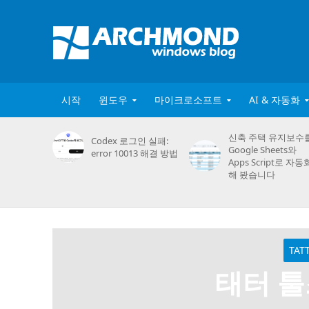
시작
윈도우
마이크로소프트
AI & 자동화
신축 주택 유지보수
Codex 로그인 실패:
Google Sheets와
error 10013 해결 방법
Apps Script로 자동
해 봤습니다
TAT
태터 툴