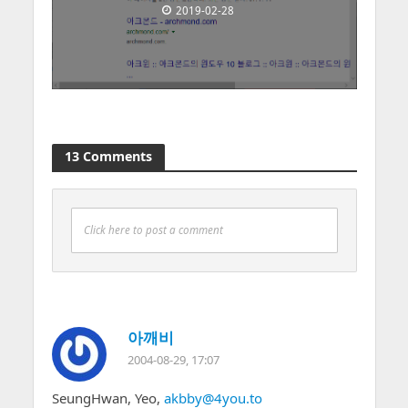
2019-02-28
13 Comments
Click here to post a comment
아깨비
2004-08-29, 17:07
SeungHwan, Yeo,
akbby@4you.to