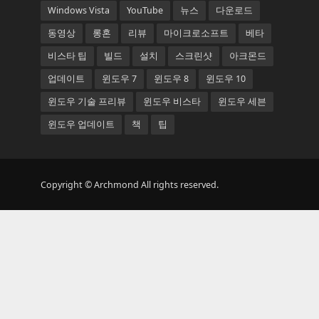
Windows Vista
YouTube
뉴스
다운로드
동영상
롱혼
리뷰
마이크로소프트
베타
비스타 팁
빌드
설치
스크린샷
아크몬드
업데이트
윈도우 7
윈도우 8
윈도우 10
윈도우 기술 프리뷰
윈도우 비스타
윈도우 세븐
윈도우 업데이트
책
팁
Copyright © Archmond All rights reserved.