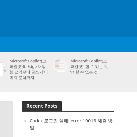
Microsoft Copilot(코
Microsoft Copilot(코
파일럿)의 Edge 채팅:
파일럿): 할 수 있는 것
웹 요약부터 글쓰기·이
vs 할 수 없는 것
미지 분석까지
Recent Posts
Codex 로그인 실패: error 10013 해결 방
법