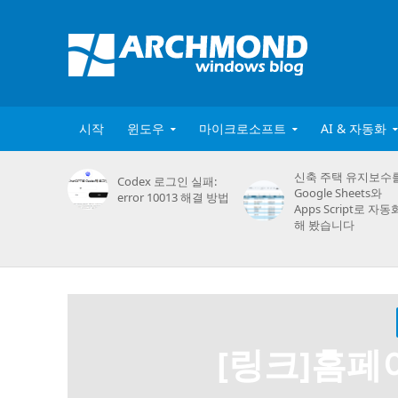
시작
윈도우
마이크로소프트
AI & 자동화
신축 주택 유지보수
Codex 로그인 실패:
Google Sheets와
error 10013 해결 방법
Apps Script로 자동
해 봤습니다
[링크]홈페