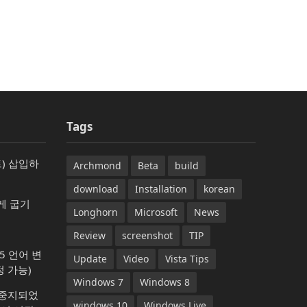
Tags
) 삽입하
Archmond
Beta
build
download
Installation
korean
게 굽기
Longhorn
Microsoft
News
Review
screenshot
TIP
365 언어 변
Update
Video
Vista Tips
 가능)
Windows 7
Windows 8
가 중지되었
windows 10
Windows Live