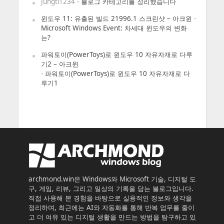
Jungti1234
-
블로그 카테고리를 정리했습니다
윈도우 11: 유출된 빌드 21996.1 스크린샷 – 아크윈
-
Microsoft Windows Event: 차세대 윈도우의 변화
는?
파워토이(PowerToys)로 윈도우 10 자유자재로 다루
기2 – 아크윈
-
파워토이(PowerToys)로 윈도우 10 자유자재로 다
루기1
archmond.win은 Windows와 Microsoft 기술, 디지털 도
구, 게임, 리뷰, 그리고 일상의 기록을 담는 블로그입니다.
직접 사용해 본 경험을 바탕으로 실용적인 정보와 생각을
정리하며, 최근에는 AI와 자동화를 통해 반복 업무를 줄이
고 더 여유 있는 디지털 생활을 만드는 방법을 탐구하고 있