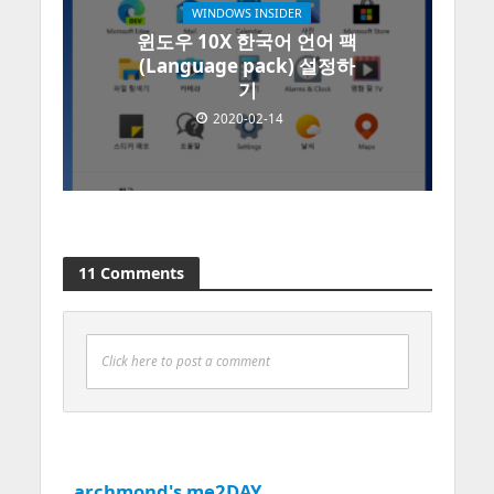
WINDOWS INSIDER
윈도우 10X 한국어 언어 팩
(Language pack) 설정하
기
2020-02-14
11 Comments
Click here to post a comment
archmond's me2DAY