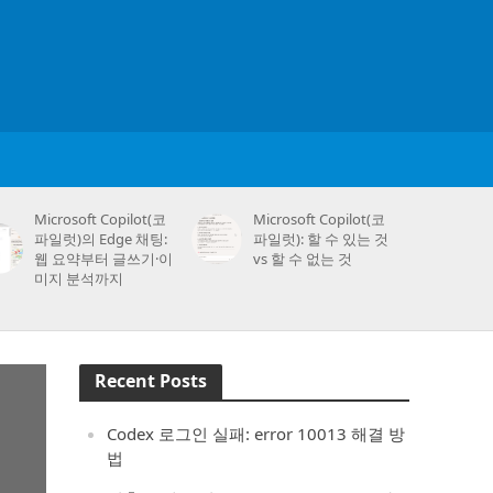
Microsoft Copilot(코
Microsoft Copilot(코
파일럿)의 Edge 채팅:
파일럿): 할 수 있는 것
웹 요약부터 글쓰기·이
vs 할 수 없는 것
미지 분석까지
Recent Posts
Codex 로그인 실패: error 10013 해결 방
법