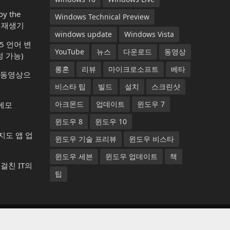
y the
Windows Technical Preview
악 재생기
windows update
Windows Vista
365 언어 변
YouTube
뉴스
다운로드
동영상
 가능)
롱혼
리뷰
마이크로소프트
베타
1) 동영상으
비스타 팁
빌드
설치
스크린샷
아크몬드
업데이트
윈도우 7
 메모
윈도우 8
윈도우 10
 지도 앱 업
윈도우 기술 프리뷰
윈도우 비스타
윈도우 세븐
윈도우 업데이트
책
년에 걸친 IT의
팁