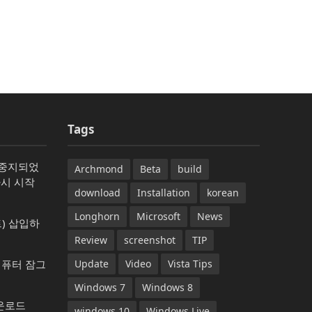
Tags
가 중지되었
Archmond
Beta
build
다시 시작
download
Installation
korean
Longhorn
Microsoft
News
) 삽입하
Review
screenshot
TIP
컴퓨터 잠그
Update
Video
Vista Tips
Windows 7
Windows 8
다운로드
windows 10
Windows Live