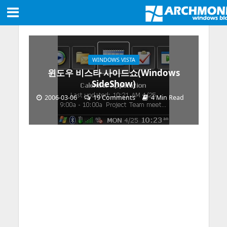
WINDOWS VISTA
윈도우 비스타 사이드쇼(Windows
SideShow)
2006-03-06
19 Comments
4 Min Read