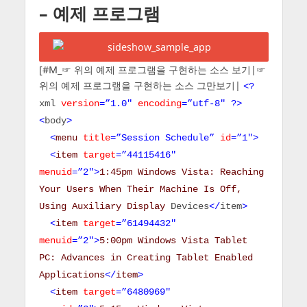
– 예제 프로그램
[#M_☞ 위의 예제 프로그램을 구현하는 소스 보기|☞
위의 예제 프로그램을 구현하는 소스 그만보기|
<?
xml
version
=”1.0″
encoding
=”utf-8″ ?>
<
body
>
<
menu
title
=”Session Schedule”
id
=”1″>
<
item
target
=”44115416″
menuid
=”2″>
1:45pm
Windows Vista: Reaching
Your Users When Their
Machine Is Off,
Using Auxiliary Display
Devices
</
item
>
<
item
target
=”61494432″
menuid
=”2″>
5:00pm
Windows Vista Tablet
PC: Advances in Creating
Tablet Enabled
Applications
</
item
>
<
item
target
=”6480969″