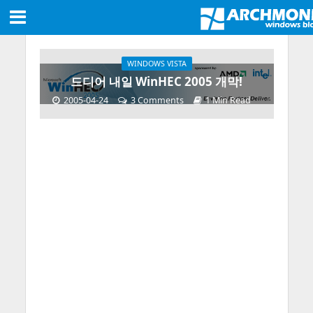
WINDOWS VISTA
드디어 내일 WinHEC 2005 개막!
2005-04-24
3 Comments
1 Min Read