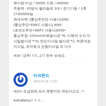
배수량:수상 / 3000t 수중 / 44000t
주동력 : PS방식 팔라듐로 3대 / 전기기동 / 2축
2100000Hp
최대속력: (통상추진만 사용시)30kt
(통상추진+EMFC 사용시) 40Kt
(초전도추진+EMFC 사용시)65Kt+
통상무장: 533mm어뢰발사관 *6, 다목적 수식 미
사일발사관 *10, 탄도미사일 발사관 *2, 하푼대잠
미사일, 토마호크 순항미사일 외 다수
rEd// 강추! 1기, 2기 전부 보세요.
아크몬드
2005-03-26, 15:35
rED// 조금밖에 보지 못했지만 재밌더군요..ㅋ
Astralleno// ㅎㅎ..