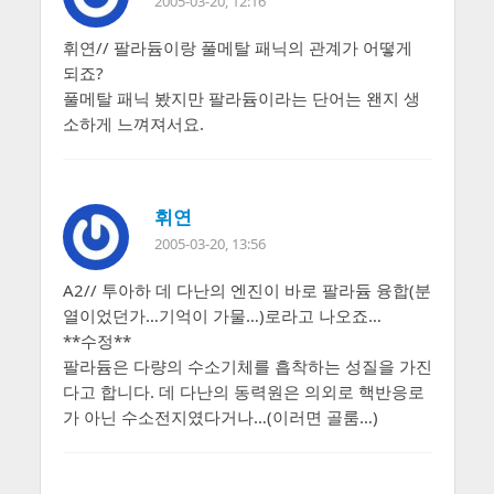
2005-03-20, 12:16
휘연// 팔라듐이랑 풀메탈 패닉의 관계가 어떻게
되죠?
풀메탈 패닉 봤지만 팔라듐이라는 단어는 왠지 생
소하게 느껴져서요.
휘연
2005-03-20, 13:56
A2// 투아하 데 다난의 엔진이 바로 팔라듐 융합(분
열이었던가…기억이 가물…)로라고 나오죠…
**수정**
팔라듐은 다량의 수소기체를 흡착하는 성질을 가진
다고 합니다. 데 다난의 동력원은 의외로 핵반응로
가 아닌 수소전지였다거나…(이러면 골룸…)