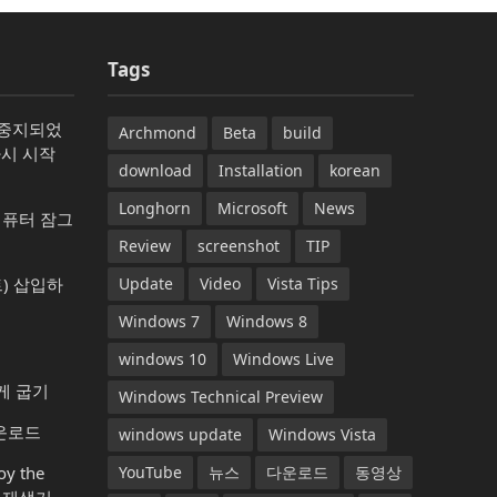
Tags
가 중지되었
Archmond
Beta
build
다시 시작
download
Installation
korean
Longhorn
Microsoft
News
컴퓨터 잠그
Review
screenshot
TIP
) 삽입하
Update
Video
Vista Tips
Windows 7
Windows 8
windows 10
Windows Live
게 굽기
Windows Technical Preview
다운로드
windows update
Windows Vista
y the
YouTube
뉴스
다운로드
동영상