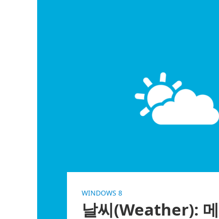
WINDOWS 8
날씨(Weather):