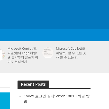
Microsoft Copilot(코
Microsoft Copilot(코
파일럿)의 Edge 채팅:
파일럿): 할 수 있는 것
웹 요약부터 글쓰기·이
vs 할 수 없는 것
미지 분석까지
Recent Posts
Codex 로그인 실패: error 10013 해결 방
법