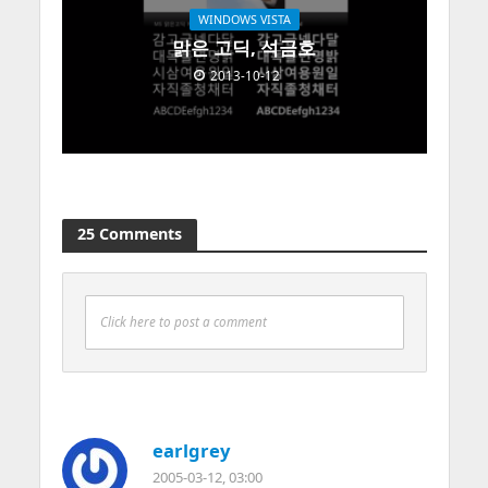
WINDOWS VISTA
맑은 고딕, 석금호
2013-10-12
25 Comments
Click here to post a comment
earlgrey
2005-03-12, 03:00