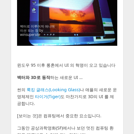
백터로 이루어져 애니메
이션 되는 창 by
winsupersite
윈도우 95 이후 롱혼에서 UI 의 혁명이 오고 있습니다
백터와 3D로 동작
하는 새로운 UI …
썬의
룩킹 글래스(Looking Glass)
나 애플의 새로운 운
영체제인
타이거(Tiger)
도 마찬가지로 3D의 UI 를 제
공합니다.
[보이는 것]은 컴퓨팅에서 중요한 요소입니다.
그동안 공상과학영화(SF)에서나 보던 멋진 컴퓨팅 환