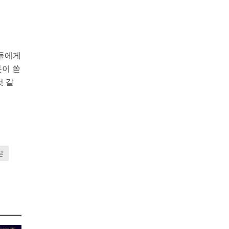
터들에게
듯이 쏟
것 같
븐