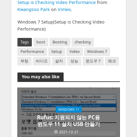
Setup is Checking Video Performance
from
Kwangsoo Park
on
Vimeo
.
Windows 7 Setup(Setup is Checking Video
Performance)
Tags
boot
Booting
checking
Performance
Setup
Video
Windows 7
부팅
비디오
설치
성능
윈도우 7
체크
You may also like
WINDOWS 11
Rufus: 지원되지 않는 PC용
윈도우 11 설치 USB 만들기
2021-12-21