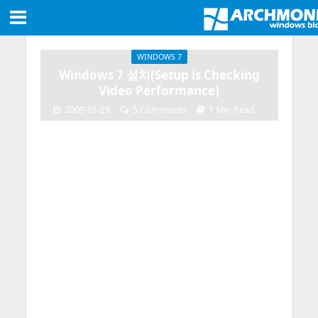
WINDOWS 7
Windows 7 설치(Setup is Checking
Video Performance)
2009-01-29
5 Comments
1 Min Read