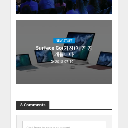
NEW STUFF
Surface Go(가칭)이 곧 공
개됩니다
2018-07-10
8 Comments
Click here to post a comment