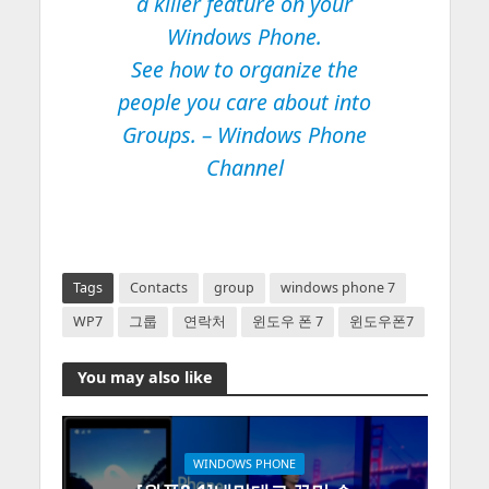
a killer feature on your
Windows Phone.
See how to organize the
people you care about into
Groups. –
Windows Phone
Channel
9ea2a398f3957773c79b87bbff920e93
Tags
Contacts
group
windows phone 7
WP7
그룹
연락처
윈도우 폰 7
윈도우폰7
You may also like
WINDOWS PHONE