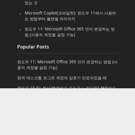
없는 것
Microsoft Copilot(코파일럿): 윈도우 11에서 사용하
는 방법부터 플랜별 차이까지
윈도우 11: Microsoft Office 365 언어 변경하는 방
법 (사용자 계정별 설정 가능)
Popular Posts
윈도우 11: Microsoft Office 365 언어 변경하는 방법 (사
용자 계정별 설정 가능)
원격 데스크톱 로그온 계정의 암호가 만료되었을 때
윈도우 10 팁: 복사/붙여넣기 속도가 느리다면? 클립보드
동기화를 꺼보세요!
윈도우 10: 알람 및 시계_간단하지만 필요한 기능은 다 있
는 시계 앱
Windows 보안 “위협 서비스가 중지되었습니다” 오류 해
결 방법 (지금 다시 시작 버튼 무반응 복구기)