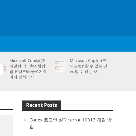
Microsoft Copilot(코
Microsoft Copilot(코
파일럿)의 Edge 채팅:
파일럿): 할 수 있는 것
웹 요약부터 글쓰기·이
vs 할 수 없는 것
미지 분석까지
Recent Posts
Codex 로그인 실패: error 10013 해결 방
법