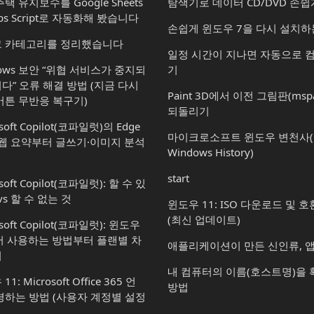
택 유지보수를 Google Sheets
탐색기로 데이터 CD/DVD 손쉽
ps Script로 자동화해 봤습니다
손쉽게 윈도우 7을 다시 설치하
 카테고리를 정리했습니다
일정 시간이 지나면 자동으로 
dows 보안 “위협 서비스가 중지되
기
다” 오류 해결 방법 (지금 다시
Paint 3D에서 이전 그림판(msp
버튼 무반응 복구기)
되돌리기
soft Copilot(코파일럿)의 Edge
마이크로소프트 윈도우 변천사(Mic
 웹 요약부터 글쓰기·이미지 분석
Windows History)
start
soft Copilot(코파일럿): 할 수 있
vs 할 수 없는 것
윈도우 11: ISO 다운로드 및 
(최신 업데이트)
osoft Copilot(코파일럿): 윈도우
서 사용하는 방법부터 플랜별 차
애플리케이션이 만든 신인류, 
지
내 컴퓨터의 이름(호스트명)을
1: Microsoft Office 365 언
방법
경하는 방법 (사용자 계정별 설정