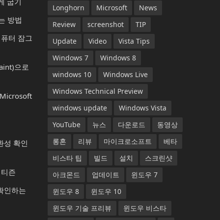
게 굽기
Longhorn
Microsoft
News
는 방법
Review
screenshot
TIP
컴퓨터 잠그
Update
Video
Vista Tips
Windows 7
Windows 8
aint)으로
windows 10
Windows Live
Windows Technical Preview
rosoft
windows update
Windows Vista
YouTube
뉴스
다운로드
동영상
롱혼
리뷰
마이크로소프트
베타
호환성 확인
비스타 팁
빌드
설치
스크린샷
앱티즌
아크몬드
업데이트
윈도우 7
 확인하는
윈도우 8
윈도우 10
윈도우 기술 프리뷰
윈도우 비스타