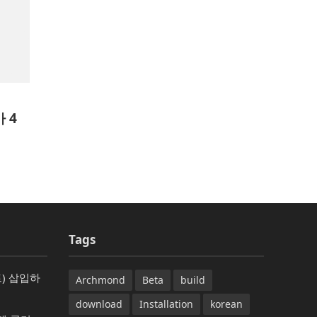
 4
Tags
) 삽입하
Archmond
Beta
build
download
Installation
korean